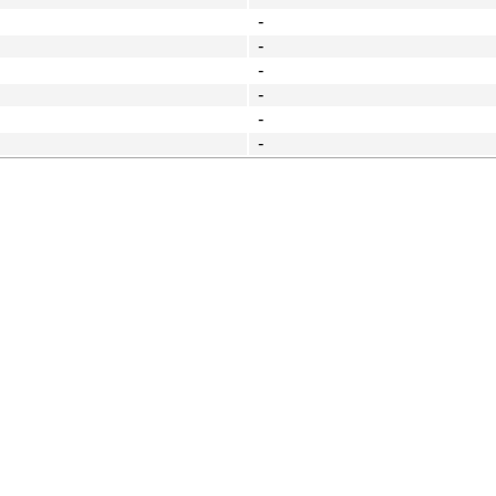
-
-
-
-
-
-