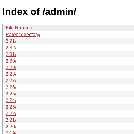
Index of /admin/
File Name
↓
Parent directory/
2.91/
2.32/
2.31/
2.30/
2.29/
2.28/
2.27/
2.26/
2.25/
2.24/
2.23/
2.22/
2.21/
2.20/
2.19/