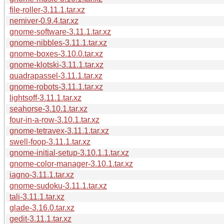
file-roller-3.11.1.tar.xz
nemiver-0.9.4.tar.xz
gnome-software-3.11.1.tar.xz
gnome-nibbles-3.11.1.tar.xz
gnome-boxes-3.10.0.tar.xz
gnome-klotski-3.11.1.tar.xz
quadrapassel-3.11.1.tar.xz
gnome-robots-3.11.1.tar.xz
lightsoff-3.11.1.tar.xz
seahorse-3.10.1.tar.xz
four-in-a-row-3.10.1.tar.xz
gnome-tetravex-3.11.1.tar.xz
swell-foop-3.11.1.tar.xz
gnome-initial-setup-3.10.1.1.tar.xz
gnome-color-manager-3.10.1.tar.xz
iagno-3.11.1.tar.xz
gnome-sudoku-3.11.1.tar.xz
tali-3.11.1.tar.xz
glade-3.16.0.tar.xz
gedit-3.11.1.tar.xz