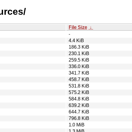
urces/
File Size
↓
-
4.4 KiB
186.3 KiB
230.1 KiB
259.5 KiB
336.0 KiB
341.7 KiB
458.7 KiB
531.8 KiB
575.2 KiB
584.8 KiB
639.2 KiB
644.7 KiB
796.8 KiB
1.0 MiB
1.3 MiB