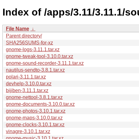
Index of /apps/3.11/3.11.1/so
File Name
↓
Parent directory/
SHA256SUMS-for-xz
gnome-logs-3.11.1.tar.xz
gnome-tweak-tool-3.10.0.tar.xz
gnome-sound-recorder-3.11.1.tar.xz
nautilus-sendto-3.8.1.tar.xz
polari-3.11.1.tar.xz
devhelp-3.10.0.tar.xz
bijiben-3.11.1.tar.xz
gnome-nettool-3.8.1.tar.xz
gnome-documents-3.10.0.tar.xz
gnome-photos-3.10.1.tar.xz
gnome-maps-3.10.0.tar.xz
gnome-clocks-3.10.1.tar.xz
vinagre-3.10.1.tar.xz
gnome-music-3.10.1.tar.xz