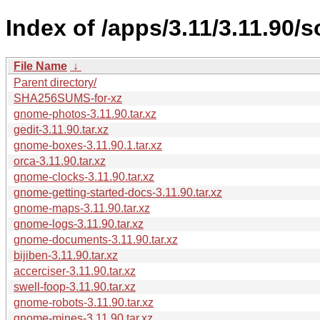
Index of /apps/3.11/3.11.90/s
File Name
↓
Parent directory/
SHA256SUMS-for-xz
gnome-photos-3.11.90.tar.xz
gedit-3.11.90.tar.xz
gnome-boxes-3.11.90.1.tar.xz
orca-3.11.90.tar.xz
gnome-clocks-3.11.90.tar.xz
gnome-getting-started-docs-3.11.90.tar.xz
gnome-maps-3.11.90.tar.xz
gnome-logs-3.11.90.tar.xz
gnome-documents-3.11.90.tar.xz
bijiben-3.11.90.tar.xz
accerciser-3.11.90.tar.xz
swell-foop-3.11.90.tar.xz
gnome-robots-3.11.90.tar.xz
gnome-mines-3.11.90.tar.xz