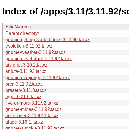
Index of /apps/3.11/3.11.92/s
File Name
↓
Parent directory/
gnome-getting-started-docs-3.11.90.tar.xz
evolution-3.11.92.tar.xz
gnome-weather-3.11.92.tar.xz
gnome-devel-docs-3.11.92.tar.xz
aisleriot-3.10.2.tar.xz
anjuta-3.11.92.tar.xz
gnome-mahjongg-3.11.92.tar.xz
orca-3.11.92.tar.xz
brasero-3.11.3.tar.xz
rygel-0.21.6.tar.xz
five-or-more-3.11.92.tar.xz
gnome-mines-3.11.92.tar.xz
accerciser-3.11.92.1.tar.xz
glade-3.16.1.tar.xz
gnome-sudoku-3.11.92.tar.xz