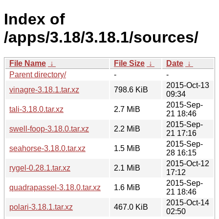
Index of
/apps/3.18/3.18.1/sources/
File Name
↓
File Size
↓
Date
↓
Parent directory/
-
-
2015-Oct-13
vinagre-3.18.1.tar.xz
798.6 KiB
09:34
2015-Sep-
tali-3.18.0.tar.xz
2.7 MiB
21 18:46
2015-Sep-
swell-foop-3.18.0.tar.xz
2.2 MiB
21 17:16
2015-Sep-
seahorse-3.18.0.tar.xz
1.5 MiB
28 16:15
2015-Oct-12
rygel-0.28.1.tar.xz
2.1 MiB
17:12
2015-Sep-
quadrapassel-3.18.0.tar.xz
1.6 MiB
21 18:46
2015-Oct-14
polari-3.18.1.tar.xz
467.0 KiB
02:50