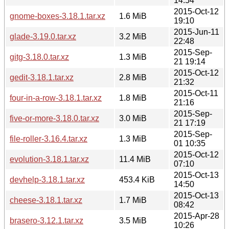
14:54
2015-Oct-12
gnome-boxes-3.18.1.tar.xz
1.6 MiB
19:10
2015-Jun-11
glade-3.19.0.tar.xz
3.2 MiB
22:48
2015-Sep-
gitg-3.18.0.tar.xz
1.3 MiB
21 19:14
2015-Oct-12
gedit-3.18.1.tar.xz
2.8 MiB
21:32
2015-Oct-11
four-in-a-row-3.18.1.tar.xz
1.8 MiB
21:16
2015-Sep-
five-or-more-3.18.0.tar.xz
3.0 MiB
21 17:19
2015-Sep-
file-roller-3.16.4.tar.xz
1.3 MiB
01 10:35
2015-Oct-12
evolution-3.18.1.tar.xz
11.4 MiB
07:10
2015-Oct-13
devhelp-3.18.1.tar.xz
453.4 KiB
14:50
2015-Oct-13
cheese-3.18.1.tar.xz
1.7 MiB
08:42
2015-Apr-28
brasero-3.12.1.tar.xz
3.5 MiB
10:26