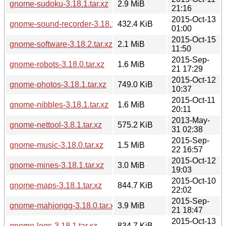
gnome-sudoku-3.18.1.tar.xz
2.9 MiB
21:16
2015-Oct-13
gnome-sound-recorder-3.18.1.tar.xz
432.4 KiB
01:00
2015-Oct-15
gnome-software-3.18.2.tar.xz
2.1 MiB
11:50
2015-Sep-
gnome-robots-3.18.0.tar.xz
1.6 MiB
21 17:29
2015-Oct-12
gnome-photos-3.18.1.tar.xz
749.0 KiB
10:37
2015-Oct-11
gnome-nibbles-3.18.1.tar.xz
1.6 MiB
20:11
2013-May-
gnome-nettool-3.8.1.tar.xz
575.2 KiB
31 02:38
2015-Sep-
gnome-music-3.18.0.tar.xz
1.5 MiB
22 16:57
2015-Oct-12
gnome-mines-3.18.1.tar.xz
3.0 MiB
19:03
2015-Oct-10
gnome-maps-3.18.1.tar.xz
844.7 KiB
22:02
2015-Sep-
gnome-mahjongg-3.18.0.tar.xz
3.9 MiB
21 18:47
2015-Oct-13
gnome-logs-3.18.1.tar.xz
834.7 KiB