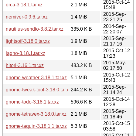
2015-Oct-14
orca-3.18.1.tar.xz
2.1 MiB
15:48
2015-Sep-
nemiver-0.9.6.tar.xz
1.4 MiB
23 21:25
2014-Sep-
nautilus-sendto-3.8.2.tar.xz
335.0 KiB
22 20:07
2015-Sep-
lightsoff-3.18.0.tar.xz
1.9 MiB
21 17:16
2015-Oct-12
iagno-3.18.1.tar.xz
1.8 MiB
17:23
2015-May-
hitori-3.16.1.tar.xz
483.2 KiB
02 17:50
2015-Oct-12
gnome-weather-3.18.1.tar.xz
5.1 MiB
15:43
2015-Sep-
gnome-tweak-tool-3.18.0.tar.xz
244.2 KiB
21 14:24
2015-Oct-14
gnome-todo-3.18.1.tar.xz
596.6 KiB
12:38
2015-Sep-
gnome-tetravex-3.18.0.tar.xz
2.1 MiB
21 18:46
2015-Oct-15
gnome-taquin-3.18.1.1.tar.xz
5.3 MiB
03:58
2015-Oct-11