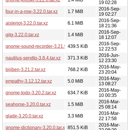
19 02:28
2016-Sep-
four-in-a-row-3.22.0.tar.xz
1.7 MiB
19 02:27
2016-Sep-
aisleriot-3.22.0.tar.xz
6.1 MiB
18 21:36
2016-Sep-
gitg-3.22.0.tar.xz
1.4 MiB
18 12:07
2016-Sep-
gnome-sound-recorder-3.21.92.tar.xz
439.5 KiB
12 22:53
2016-Jun-
nautilus-sendto-3.8.4.tar.xz
371.3 KiB
12 23:30
2016-May-
bijiben-3.21.2.tar.xz
768.2 KiB
23 20:04
2016-May-
empathy-3.12.12.tar.xz
5.0 MiB
13 08:27
2016-May-
gnome-todo-3.20.2.tar.xz
634.7 KiB
10 00:35
2016-Mar-
seahorse-3.20.0.tar.xz
1.5 MiB
25 08:14
2016-Mar-
glade-3.20.0.tar.xz
3.3 MiB
22 17:58
2016-Mar-
gnome-dictionary-3.20.0.tar.xz
851.5 KiB