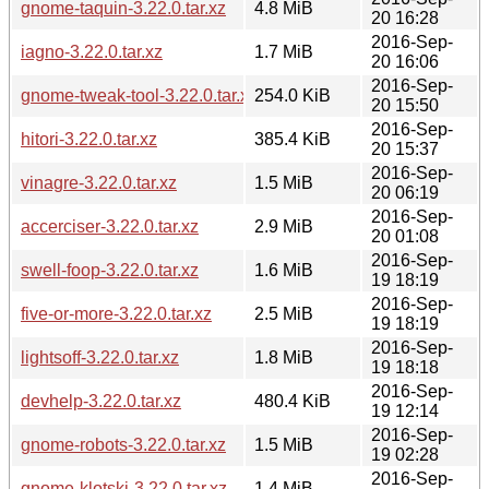
gnome-taquin-3.22.0.tar.xz
4.8 MiB
20 16:28
2016-Sep-
iagno-3.22.0.tar.xz
1.7 MiB
20 16:06
2016-Sep-
gnome-tweak-tool-3.22.0.tar.xz
254.0 KiB
20 15:50
2016-Sep-
hitori-3.22.0.tar.xz
385.4 KiB
20 15:37
2016-Sep-
vinagre-3.22.0.tar.xz
1.5 MiB
20 06:19
2016-Sep-
accerciser-3.22.0.tar.xz
2.9 MiB
20 01:08
2016-Sep-
swell-foop-3.22.0.tar.xz
1.6 MiB
19 18:19
2016-Sep-
five-or-more-3.22.0.tar.xz
2.5 MiB
19 18:19
2016-Sep-
lightsoff-3.22.0.tar.xz
1.8 MiB
19 18:18
2016-Sep-
devhelp-3.22.0.tar.xz
480.4 KiB
19 12:14
2016-Sep-
gnome-robots-3.22.0.tar.xz
1.5 MiB
19 02:28
2016-Sep-
gnome-klotski-3.22.0.tar.xz
1.4 MiB