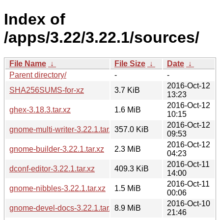
Index of
/apps/3.22/3.22.1/sources/
File Name
↓
File Size
↓
Date
↓
Parent directory/
-
-
2016-Oct-12
SHA256SUMS-for-xz
3.7 KiB
13:23
2016-Oct-12
ghex-3.18.3.tar.xz
1.6 MiB
10:15
2016-Oct-12
gnome-multi-writer-3.22.1.tar.xz
357.0 KiB
09:53
2016-Oct-12
gnome-builder-3.22.1.tar.xz
2.3 MiB
04:23
2016-Oct-11
dconf-editor-3.22.1.tar.xz
409.3 KiB
14:00
2016-Oct-11
gnome-nibbles-3.22.1.tar.xz
1.5 MiB
00:06
2016-Oct-10
gnome-devel-docs-3.22.1.tar.xz
8.9 MiB
21:46