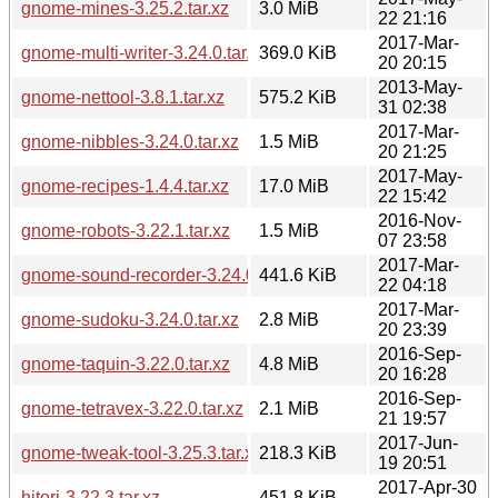
gnome-mines-3.25.2.tar.xz
3.0 MiB
22 21:16
2017-Mar-
gnome-multi-writer-3.24.0.tar.xz
369.0 KiB
20 20:15
2013-May-
gnome-nettool-3.8.1.tar.xz
575.2 KiB
31 02:38
2017-Mar-
gnome-nibbles-3.24.0.tar.xz
1.5 MiB
20 21:25
2017-May-
gnome-recipes-1.4.4.tar.xz
17.0 MiB
22 15:42
2016-Nov-
gnome-robots-3.22.1.tar.xz
1.5 MiB
07 23:58
2017-Mar-
gnome-sound-recorder-3.24.0.1.tar.xz
441.6 KiB
22 04:18
2017-Mar-
gnome-sudoku-3.24.0.tar.xz
2.8 MiB
20 23:39
2016-Sep-
gnome-taquin-3.22.0.tar.xz
4.8 MiB
20 16:28
2016-Sep-
gnome-tetravex-3.22.0.tar.xz
2.1 MiB
21 19:57
2017-Jun-
gnome-tweak-tool-3.25.3.tar.xz
218.3 KiB
19 20:51
2017-Apr-30
hitori-3.22.3.tar.xz
451.8 KiB