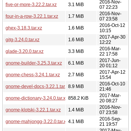
2016-Nov-
five-or-more-3.22.2.tar.xz
3.1 MiB
07 22:23
2016-Nov-
four-in-a-row-3.22.1.tar.xz
1.7 MiB
07 23:58
2016-Oct-12
ghex-3.18.3.tar.xz
1.6 MiB
10:15
2017-Apr-30
gitg-3.24.0.tar.xz
1.6 MiB
12:22
2016-Mar-
glade-3.20.0.tar.xz
3.3 MiB
22 17:58
2017-Jun-
gnome-builder-3.25.3.tar.xz
6.1 MiB
20 01:12
2017-Apr-12
gnome-chess-3.24.1.tar.xz
2.7 MiB
15:54
2016-Oct-10
gnome-devel-docs-3.22.1.tar.xz
8.9 MiB
21:46
2017-Mar-
gnome-dictionary-3.24.0.tar.xz
858.2 KiB
20 08:27
2016-Nov-
gnome-klotski-3.22.1.tar.xz
1.4 MiB
07 23:58
2016-Sep-
gnome-mahjongg-3.22.0.tar.xz
4.1 MiB
21 19:57
2017-May-