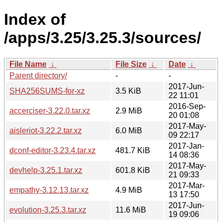
Index of
/apps/3.25/3.25.3/sources/
File Name
↓
File Size
↓
Date
↓
Parent directory/
-
-
2017-Jun-
SHA256SUMS-for-xz
3.5 KiB
22 11:01
2016-Sep-
accerciser-3.22.0.tar.xz
2.9 MiB
20 01:08
2017-May-
aisleriot-3.22.2.tar.xz
6.0 MiB
09 22:17
2017-Jan-
dconf-editor-3.23.4.tar.xz
481.7 KiB
14 08:36
2017-May-
devhelp-3.25.1.tar.xz
601.8 KiB
21 09:33
2017-Mar-
empathy-3.12.13.tar.xz
4.9 MiB
13 17:50
2017-Jun-
evolution-3.25.3.tar.xz
11.6 MiB
19 09:06