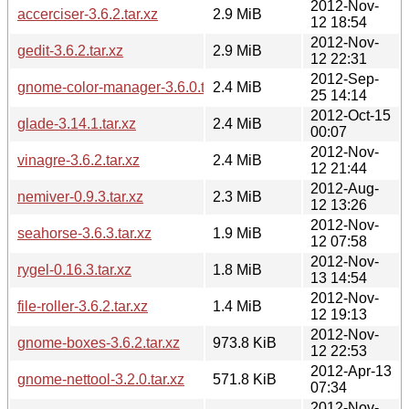
2012-Nov-
accerciser-3.6.2.tar.xz
2.9 MiB
12 18:54
2012-Nov-
gedit-3.6.2.tar.xz
2.9 MiB
12 22:31
2012-Sep-
gnome-color-manager-3.6.0.tar.xz
2.4 MiB
25 14:14
2012-Oct-15
glade-3.14.1.tar.xz
2.4 MiB
00:07
2012-Nov-
vinagre-3.6.2.tar.xz
2.4 MiB
12 21:44
2012-Aug-
nemiver-0.9.3.tar.xz
2.3 MiB
12 13:26
2012-Nov-
seahorse-3.6.3.tar.xz
1.9 MiB
12 07:58
2012-Nov-
rygel-0.16.3.tar.xz
1.8 MiB
13 14:54
2012-Nov-
file-roller-3.6.2.tar.xz
1.4 MiB
12 19:13
2012-Nov-
gnome-boxes-3.6.2.tar.xz
973.8 KiB
12 22:53
2012-Apr-13
gnome-nettool-3.2.0.tar.xz
571.8 KiB
07:34
2012-Nov-