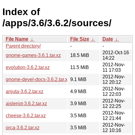
Index of
/apps/3.6/3.6.2/sources/
File Name
↓
File Size
↓
Date
↓
Parent directory/
-
-
2012-Oct-16
gnome-games-3.6.1.tar.xz
18.5 MiB
14:22
2012-Nov-
evolution-3.6.2.tar.xz
11.5 MiB
11 17:03
2012-Nov-
gnome-devel-docs-3.6.2.tar.xz
9.1 MiB
12 20:12
2012-Nov-
anjuta-3.6.2.tar.xz
4.9 MiB
12 22:03
2012-Nov-
aisleriot-3.6.2.tar.xz
3.9 MiB
12 22:25
2012-Nov-
cheese-3.6.2.tar.xz
3.5 MiB
12 21:44
2012-Nov-
orca-3.6.2.tar.xz
3.5 MiB
12 10:16