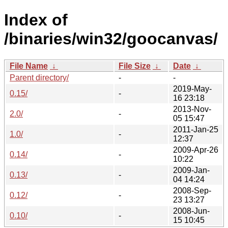
Index of
/binaries/win32/goocanvas/
File Name
↓
File Size
↓
Date
↓
Parent directory/
-
-
2019-May-
0.15/
-
16 23:18
2013-Nov-
2.0/
-
05 15:47
2011-Jan-25
1.0/
-
12:37
2009-Apr-26
0.14/
-
10:22
2009-Jan-
0.13/
-
04 14:24
2008-Sep-
0.12/
-
23 13:27
2008-Jun-
0.10/
-
15 10:45