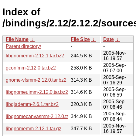
Index of
/bindings/2.12/2.12.2/source
File Name
↓
File Size
↓
Date
↓
Parent directory/
-
-
2005-Nov-
libgnomemm-2.12.1.tar.bz2
244.5 KiB
16 19:57
2005-Sep-
gconfmm-2.12.0.tar.bz2
258.0 KiB
07 07:00
2005-Sep-
gnome-vfsmm-2.12.0.tar.bz2
314.3 KiB
07 16:29
2005-Sep-
libgnomeuimm-2.12.0.tar.bz2
314.6 KiB
07 06:59
2005-Sep-
libglademm-2.6.1.tar.bz2
320.3 KiB
07 06:46
2005-Sep-
libgnomecanvasmm-2.12.0.tar.bz2
344.9 KiB
07 06:44
2005-Nov-
libgnomemm-2.12.1.tar.gz
347.7 KiB
16 19:57