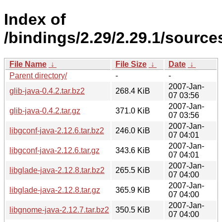
Index of
/bindings/2.29/2.29.1/sources
File Name
↓
File Size
↓
Date
↓
Parent directory/
-
-
2007-Jan-
glib-java-0.4.2.tar.bz2
268.4 KiB
07 03:56
2007-Jan-
glib-java-0.4.2.tar.gz
371.0 KiB
07 03:56
2007-Jan-
libgconf-java-2.12.6.tar.bz2
246.0 KiB
07 04:01
2007-Jan-
libgconf-java-2.12.6.tar.gz
343.6 KiB
07 04:01
2007-Jan-
libglade-java-2.12.8.tar.bz2
265.5 KiB
07 04:00
2007-Jan-
libglade-java-2.12.8.tar.gz
365.9 KiB
07 04:00
2007-Jan-
libgnome-java-2.12.7.tar.bz2
350.5 KiB
07 04:00