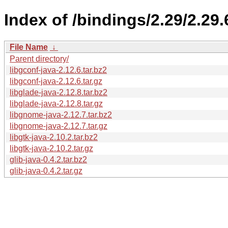
Index of /bindings/2.29/2.29.
File Name
↓
Parent directory/
libgconf-java-2.12.6.tar.bz2
libgconf-java-2.12.6.tar.gz
libglade-java-2.12.8.tar.bz2
libglade-java-2.12.8.tar.gz
libgnome-java-2.12.7.tar.bz2
libgnome-java-2.12.7.tar.gz
libgtk-java-2.10.2.tar.bz2
libgtk-java-2.10.2.tar.gz
glib-java-0.4.2.tar.bz2
glib-java-0.4.2.tar.gz