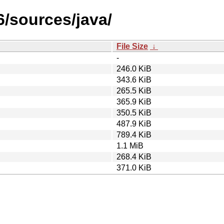
6/sources/java/
File Size
↓
-
246.0 KiB
343.6 KiB
265.5 KiB
365.9 KiB
350.5 KiB
487.9 KiB
789.4 KiB
1.1 MiB
268.4 KiB
371.0 KiB