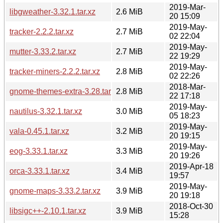
2019-Mar-
libgweather-3.32.1.tar.xz
2.6 MiB
20 15:09
2019-May-
tracker-2.2.2.tar.xz
2.7 MiB
02 22:04
2019-May-
mutter-3.33.2.tar.xz
2.7 MiB
22 19:29
2019-May-
tracker-miners-2.2.2.tar.xz
2.8 MiB
02 22:26
2018-Mar-
gnome-themes-extra-3.28.tar.xz
2.8 MiB
22 17:18
2019-May-
nautilus-3.32.1.tar.xz
3.0 MiB
05 18:23
2019-May-
vala-0.45.1.tar.xz
3.2 MiB
20 19:15
2019-May-
eog-3.33.1.tar.xz
3.3 MiB
20 19:26
2019-Apr-18
orca-3.33.1.tar.xz
3.4 MiB
19:57
2019-May-
gnome-maps-3.33.2.tar.xz
3.9 MiB
20 19:18
2018-Oct-30
libsigc++-2.10.1.tar.xz
3.9 MiB
15:28