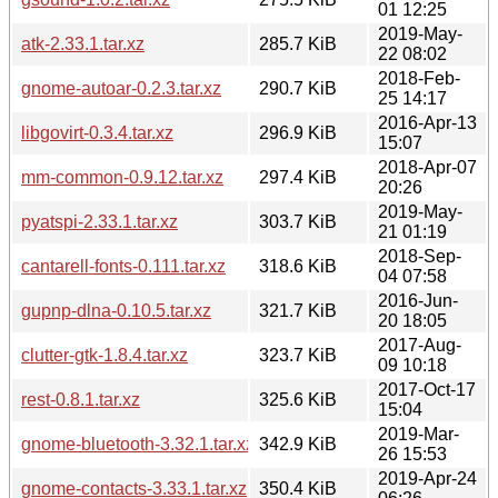
01 12:25
2019-May-
atk-2.33.1.tar.xz
285.7 KiB
22 08:02
2018-Feb-
gnome-autoar-0.2.3.tar.xz
290.7 KiB
25 14:17
2016-Apr-13
libgovirt-0.3.4.tar.xz
296.9 KiB
15:07
2018-Apr-07
mm-common-0.9.12.tar.xz
297.4 KiB
20:26
2019-May-
pyatspi-2.33.1.tar.xz
303.7 KiB
21 01:19
2018-Sep-
cantarell-fonts-0.111.tar.xz
318.6 KiB
04 07:58
2016-Jun-
gupnp-dlna-0.10.5.tar.xz
321.7 KiB
20 18:05
2017-Aug-
clutter-gtk-1.8.4.tar.xz
323.7 KiB
09 10:18
2017-Oct-17
rest-0.8.1.tar.xz
325.6 KiB
15:04
2019-Mar-
gnome-bluetooth-3.32.1.tar.xz
342.9 KiB
26 15:53
2019-Apr-24
gnome-contacts-3.33.1.tar.xz
350.4 KiB