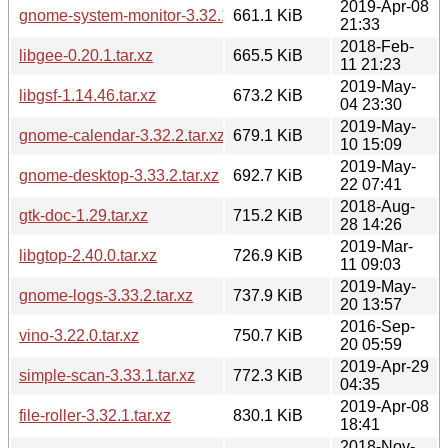
2019-Apr-08
gnome-system-monitor-3.32.1.tar.xz
661.1 KiB
21:33
2018-Feb-
libgee-0.20.1.tar.xz
665.5 KiB
11 21:23
2019-May-
libgsf-1.14.46.tar.xz
673.2 KiB
04 23:30
2019-May-
gnome-calendar-3.32.2.tar.xz
679.1 KiB
10 15:09
2019-May-
gnome-desktop-3.33.2.tar.xz
692.7 KiB
22 07:41
2018-Aug-
gtk-doc-1.29.tar.xz
715.2 KiB
28 14:26
2019-Mar-
libgtop-2.40.0.tar.xz
726.9 KiB
11 09:03
2019-May-
gnome-logs-3.33.2.tar.xz
737.9 KiB
20 13:57
2016-Sep-
vino-3.22.0.tar.xz
750.7 KiB
20 05:59
2019-Apr-29
simple-scan-3.33.1.tar.xz
772.3 KiB
04:35
2019-Apr-08
file-roller-3.32.1.tar.xz
830.1 KiB
18:41
2018-Nov-