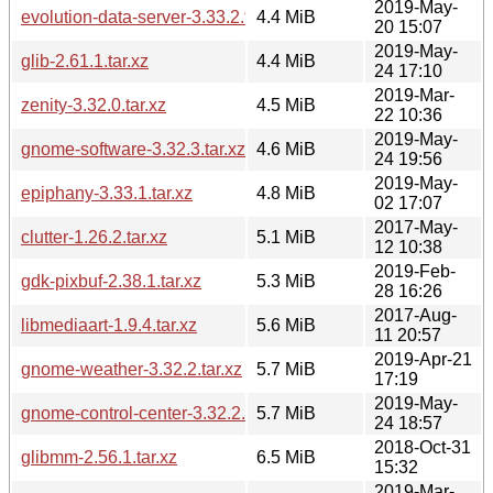
2019-May-
evolution-data-server-3.33.2.tar.xz
4.4 MiB
20 15:07
2019-May-
glib-2.61.1.tar.xz
4.4 MiB
24 17:10
2019-Mar-
zenity-3.32.0.tar.xz
4.5 MiB
22 10:36
2019-May-
gnome-software-3.32.3.tar.xz
4.6 MiB
24 19:56
2019-May-
epiphany-3.33.1.tar.xz
4.8 MiB
02 17:07
2017-May-
clutter-1.26.2.tar.xz
5.1 MiB
12 10:38
2019-Feb-
gdk-pixbuf-2.38.1.tar.xz
5.3 MiB
28 16:26
2017-Aug-
libmediaart-1.9.4.tar.xz
5.6 MiB
11 20:57
2019-Apr-21
gnome-weather-3.32.2.tar.xz
5.7 MiB
17:19
2019-May-
gnome-control-center-3.32.2.tar.xz
5.7 MiB
24 18:57
2018-Oct-31
glibmm-2.56.1.tar.xz
6.5 MiB
15:32
2019-Mar-