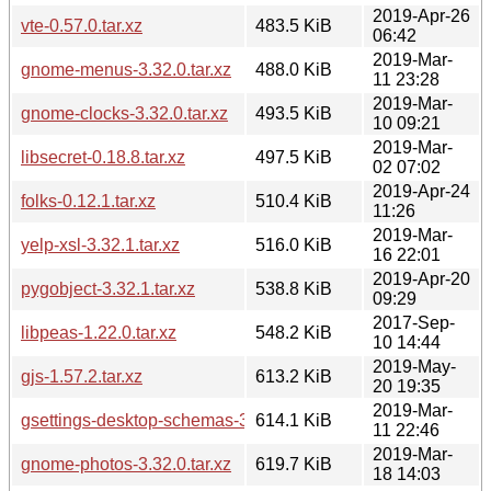
2019-Apr-26
vte-0.57.0.tar.xz
483.5 KiB
06:42
2019-Mar-
gnome-menus-3.32.0.tar.xz
488.0 KiB
11 23:28
2019-Mar-
gnome-clocks-3.32.0.tar.xz
493.5 KiB
10 09:21
2019-Mar-
libsecret-0.18.8.tar.xz
497.5 KiB
02 07:02
2019-Apr-24
folks-0.12.1.tar.xz
510.4 KiB
11:26
2019-Mar-
yelp-xsl-3.32.1.tar.xz
516.0 KiB
16 22:01
2019-Apr-20
pygobject-3.32.1.tar.xz
538.8 KiB
09:29
2017-Sep-
libpeas-1.22.0.tar.xz
548.2 KiB
10 14:44
2019-May-
gjs-1.57.2.tar.xz
613.2 KiB
20 19:35
2019-Mar-
gsettings-desktop-schemas-3.32.0.tar.xz
614.1 KiB
11 22:46
2019-Mar-
gnome-photos-3.32.0.tar.xz
619.7 KiB
18 14:03