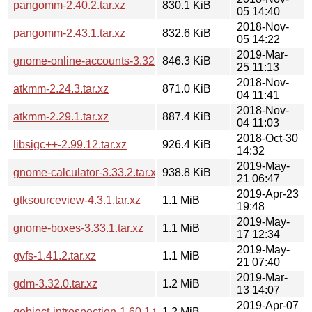
pangomm-2.40.2.tar.xz
830.1 KiB
05 14:40
2018-Nov-
pangomm-2.43.1.tar.xz
832.6 KiB
05 14:22
2019-Mar-
gnome-online-accounts-3.32.0.tar.xz
846.3 KiB
25 11:13
2018-Nov-
atkmm-2.24.3.tar.xz
871.0 KiB
04 11:41
2018-Nov-
atkmm-2.29.1.tar.xz
887.4 KiB
04 11:03
2018-Oct-30
libsigc++-2.99.12.tar.xz
926.4 KiB
14:32
2019-May-
gnome-calculator-3.33.2.tar.xz
938.8 KiB
21 06:47
2019-Apr-23
gtksourceview-4.3.1.tar.xz
1.1 MiB
19:48
2019-May-
gnome-boxes-3.33.1.tar.xz
1.1 MiB
17 12:34
2019-May-
gvfs-1.41.2.tar.xz
1.1 MiB
21 07:40
2019-Mar-
gdm-3.32.0.tar.xz
1.2 MiB
13 14:07
2019-Apr-07
gobject-introspection-1.60.1.tar.xz
1.2 MiB