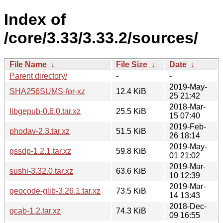
Index of
/core/3.33/3.33.2/sources/
File Name
↓
File Size
↓
Date
↓
Parent directory/
-
-
2019-May-
SHA256SUMS-for-xz
12.4 KiB
25 21:42
2018-Mar-
libgepub-0.6.0.tar.xz
25.5 KiB
15 07:40
2019-Feb-
phodav-2.3.tar.xz
51.5 KiB
26 18:14
2019-May-
gssdp-1.2.1.tar.xz
59.8 KiB
01 21:02
2019-Mar-
sushi-3.32.0.tar.xz
63.6 KiB
10 12:39
2019-Mar-
geocode-glib-3.26.1.tar.xz
73.5 KiB
14 13:43
2018-Dec-
gcab-1.2.tar.xz
74.3 KiB
09 16:55