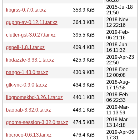
06:26
2015-Jul-18
libgrss-0.7.0.tar.xz
353.9 KiB
21:50
2018-Nov-
gupnp-av-0.12.11.tar.xz
364.3 KiB
12 22:16
2019-Feb-
clutter-gst-3.0.27.tar.xz
395.5 KiB
06 21:16
2018-Jun-
gspell-1.8.1.tar.xz
409.4 KiB
16 11:32
2019-Apr-23
libdazzle-3.33.1.tar.xz
425.9 KiB
22:50
2018-Dec-
pango-1.43.0.tar.xz
430.9 KiB
12 00:08
2018-Aug-
gtk-vnc-0.9.0.tar.xz
434.3 KiB
17 15:58
2019-Feb-
libgnomekbd-3.26.1.tar.xz
440.1 KiB
06 22:33
2019-Mar-
baobab-3.32.0.tar.xz
443.1 KiB
11 13:59
2019-Mar-
gnome-session-3.32.0.tar.xz
474.5 KiB
13 14:18
2019-Apr-06
libcroco-0.6.13.tar.xz
476.4 KiB
17:31