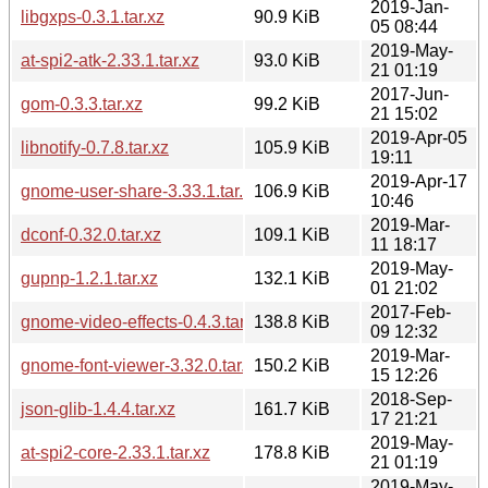
2019-Jan-
libgxps-0.3.1.tar.xz
90.9 KiB
05 08:44
2019-May-
at-spi2-atk-2.33.1.tar.xz
93.0 KiB
21 01:19
2017-Jun-
gom-0.3.3.tar.xz
99.2 KiB
21 15:02
2019-Apr-05
libnotify-0.7.8.tar.xz
105.9 KiB
19:11
2019-Apr-17
gnome-user-share-3.33.1.tar.xz
106.9 KiB
10:46
2019-Mar-
dconf-0.32.0.tar.xz
109.1 KiB
11 18:17
2019-May-
gupnp-1.2.1.tar.xz
132.1 KiB
01 21:02
2017-Feb-
gnome-video-effects-0.4.3.tar.xz
138.8 KiB
09 12:32
2019-Mar-
gnome-font-viewer-3.32.0.tar.xz
150.2 KiB
15 12:26
2018-Sep-
json-glib-1.4.4.tar.xz
161.7 KiB
17 21:21
2019-May-
at-spi2-core-2.33.1.tar.xz
178.8 KiB
21 01:19
2019-May-