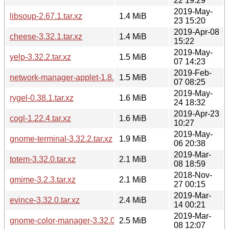
22 19:29
2019-May-
libsoup-2.67.1.tar.xz
1.4 MiB
23 15:20
2019-Apr-08
cheese-3.32.1.tar.xz
1.4 MiB
15:22
2019-May-
yelp-3.32.2.tar.xz
1.5 MiB
07 14:23
2019-Feb-
network-manager-applet-1.8.20.tar.xz
1.5 MiB
07 08:25
2019-May-
rygel-0.38.1.tar.xz
1.6 MiB
24 18:32
2019-Apr-23
cogl-1.22.4.tar.xz
1.6 MiB
10:27
2019-May-
gnome-terminal-3.32.2.tar.xz
1.9 MiB
06 20:38
2019-Mar-
totem-3.32.0.tar.xz
2.1 MiB
08 18:59
2018-Nov-
gmime-3.2.3.tar.xz
2.1 MiB
27 00:15
2019-Mar-
evince-3.32.0.tar.xz
2.4 MiB
14 00:21
2019-Mar-
gnome-color-manager-3.32.0.tar.xz
2.5 MiB
08 12:07