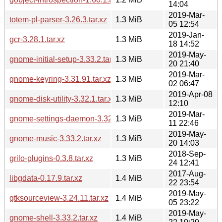
14:04
2019-Mar-
totem-pl-parser-3.26.3.tar.xz
1.3 MiB
05 12:54
2019-Jan-
gcr-3.28.1.tar.xz
1.3 MiB
18 14:52
2019-May-
gnome-initial-setup-3.33.2.tar.xz
1.3 MiB
20 21:40
2019-Mar-
gnome-keyring-3.31.91.tar.xz
1.3 MiB
02 06:47
2019-Apr-08
gnome-disk-utility-3.32.1.tar.xz
1.3 MiB
12:10
2019-Mar-
gnome-settings-daemon-3.32.0.tar.xz
1.3 MiB
11 22:46
2019-May-
gnome-music-3.33.2.tar.xz
1.3 MiB
20 14:03
2018-Sep-
grilo-plugins-0.3.8.tar.xz
1.3 MiB
24 12:41
2017-Aug-
libgdata-0.17.9.tar.xz
1.4 MiB
22 23:54
2019-May-
gtksourceview-3.24.11.tar.xz
1.4 MiB
05 23:22
2019-May-
gnome-shell-3.33.2.tar.xz
1.4 MiB