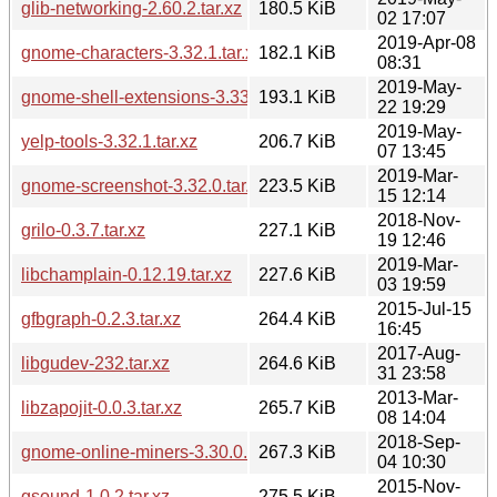
glib-networking-2.60.2.tar.xz
180.5 KiB
02 17:07
2019-Apr-08
gnome-characters-3.32.1.tar.xz
182.1 KiB
08:31
2019-May-
gnome-shell-extensions-3.33.2.tar.xz
193.1 KiB
22 19:29
2019-May-
yelp-tools-3.32.1.tar.xz
206.7 KiB
07 13:45
2019-Mar-
gnome-screenshot-3.32.0.tar.xz
223.5 KiB
15 12:14
2018-Nov-
grilo-0.3.7.tar.xz
227.1 KiB
19 12:46
2019-Mar-
libchamplain-0.12.19.tar.xz
227.6 KiB
03 19:59
2015-Jul-15
gfbgraph-0.2.3.tar.xz
264.4 KiB
16:45
2017-Aug-
libgudev-232.tar.xz
264.6 KiB
31 23:58
2013-Mar-
libzapojit-0.0.3.tar.xz
265.7 KiB
08 14:04
2018-Sep-
gnome-online-miners-3.30.0.tar.xz
267.3 KiB
04 10:30
2015-Nov-
gsound-1.0.2.tar.xz
275.5 KiB