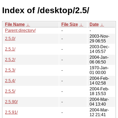
Index of /desktop/2.5/
File Name
↓
File Size
↓
Date
↓
Parent directory/
-
-
2003-Nov-
2.5.0/
-
29 06:55
2003-Dec-
2.5.1/
-
14 05:57
2004-Jan-
2.5.2/
-
06 06:50
1970-Jan-
2.5.3/
-
01 00:00
2004-Feb-
2.5.4/
-
14 02:58
2004-Feb-
2.5.5/
-
18 15:53
2004-Mar-
2.5.90/
-
04 13:40
2004-Mar-
2.5.91/
-
12 21:41