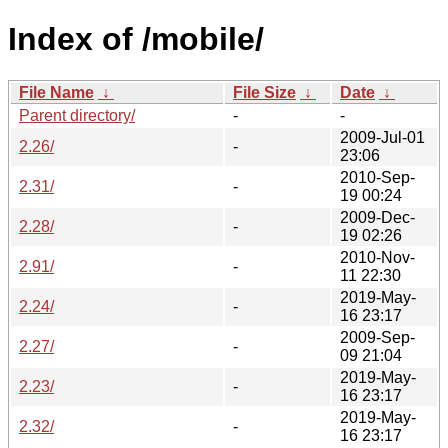
Index of /mobile/
File Name
↓
File Size
↓
Date
↓
Parent directory/
-
-
2009-Jul-01
2.26/
-
23:06
2010-Sep-
2.31/
-
19 00:24
2009-Dec-
2.28/
-
19 02:26
2010-Nov-
2.91/
-
11 22:30
2019-May-
2.24/
-
16 23:17
2009-Sep-
2.27/
-
09 21:04
2019-May-
2.23/
-
16 23:17
2019-May-
2.32/
-
16 23:17