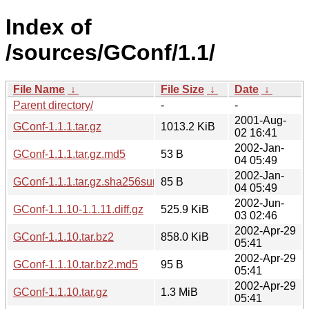
Index of
/sources/GConf/1.1/
File Name
↓
File Size
↓
Date
↓
Parent directory/
-
-
2001-Aug-
GConf-1.1.1.tar.gz
1013.2 KiB
02 16:41
2002-Jan-
GConf-1.1.1.tar.gz.md5
53 B
04 05:49
2002-Jan-
GConf-1.1.1.tar.gz.sha256sum
85 B
04 05:49
2002-Jun-
GConf-1.1.10-1.1.11.diff.gz
525.9 KiB
03 02:46
2002-Apr-29
GConf-1.1.10.tar.bz2
858.0 KiB
05:41
2002-Apr-29
GConf-1.1.10.tar.bz2.md5
95 B
05:41
2002-Apr-29
GConf-1.1.10.tar.gz
1.3 MiB
05:41