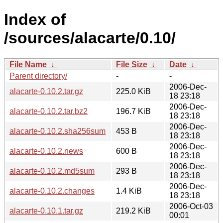
Index of
/sources/alacarte/0.10/
File Name
↓
File Size
↓
Date
↓
Parent directory/
-
-
2006-Dec-
alacarte-0.10.2.tar.gz
225.0 KiB
18 23:18
2006-Dec-
alacarte-0.10.2.tar.bz2
196.7 KiB
18 23:18
2006-Dec-
alacarte-0.10.2.sha256sum
453 B
18 23:18
2006-Dec-
alacarte-0.10.2.news
600 B
18 23:18
2006-Dec-
alacarte-0.10.2.md5sum
293 B
18 23:18
2006-Dec-
alacarte-0.10.2.changes
1.4 KiB
18 23:18
2006-Oct-03
alacarte-0.10.1.tar.gz
219.2 KiB
00:01