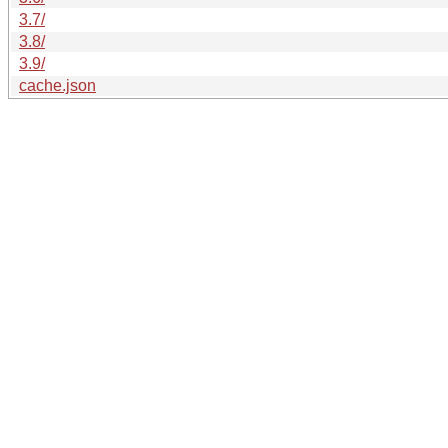
3.7/
3.8/
3.9/
cache.json