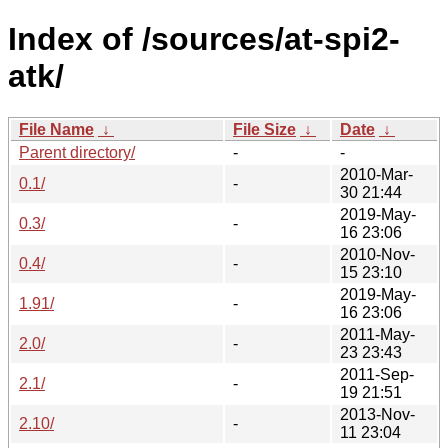
Index of /sources/at-spi2-
atk/
File Name
↓
File Size
↓
Date
↓
Parent directory/
-
-
2010-Mar-
0.1/
-
30 21:44
2019-May-
0.3/
-
16 23:06
2010-Nov-
0.4/
-
15 23:10
2019-May-
1.91/
-
16 23:06
2011-May-
2.0/
-
23 23:43
2011-Sep-
2.1/
-
19 21:51
2013-Nov-
2.10/
-
11 23:04