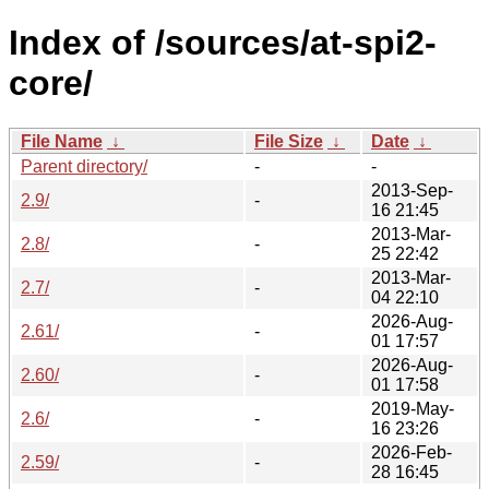
Index of /sources/at-spi2-
core/
File Name
↓
File Size
↓
Date
↓
Parent directory/
-
-
2013-Sep-
2.9/
-
16 21:45
2013-Mar-
2.8/
-
25 22:42
2013-Mar-
2.7/
-
04 22:10
2026-Aug-
2.61/
-
01 17:57
2026-Aug-
2.60/
-
01 17:58
2019-May-
2.6/
-
16 23:26
2026-Feb-
2.59/
-
28 16:45