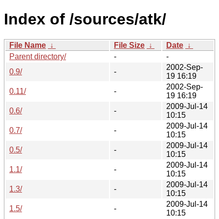
Index of /sources/atk/
File Name
↓
File Size
↓
Date
↓
Parent directory/
-
-
2002-Sep-
0.9/
-
19 16:19
2002-Sep-
0.11/
-
19 16:19
2009-Jul-14
0.6/
-
10:15
2009-Jul-14
0.7/
-
10:15
2009-Jul-14
0.5/
-
10:15
2009-Jul-14
1.1/
-
10:15
2009-Jul-14
1.3/
-
10:15
2009-Jul-14
1.5/
-
10:15