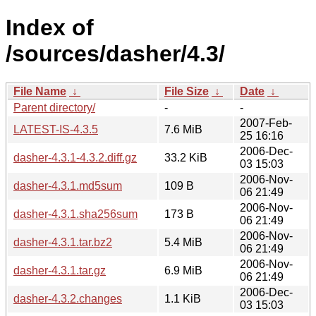
Index of
/sources/dasher/4.3/
File Name
↓
File Size
↓
Date
↓
Parent directory/
-
-
2007-Feb-
LATEST-IS-4.3.5
7.6 MiB
25 16:16
2006-Dec-
dasher-4.3.1-4.3.2.diff.gz
33.2 KiB
03 15:03
2006-Nov-
dasher-4.3.1.md5sum
109 B
06 21:49
2006-Nov-
dasher-4.3.1.sha256sum
173 B
06 21:49
2006-Nov-
dasher-4.3.1.tar.bz2
5.4 MiB
06 21:49
2006-Nov-
dasher-4.3.1.tar.gz
6.9 MiB
06 21:49
2006-Dec-
dasher-4.3.2.changes
1.1 KiB
03 15:03