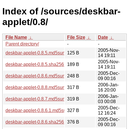
Index of /sources/deskbar-
applet/0.8/
File Name
↓
File Size
↓
Date
↓
Parent directory/
-
-
2005-Nov-
deskbar-applet-0.8.5.md5sum
125 B
14 19:11
2005-Nov-
deskbar-applet-0.8.5.sha256sum
189 B
14 19:11
2005-Dec-
deskbar-applet-0.8.6.md5sum
248 B
09 00:16
2006-Jan-
deskbar-applet-0.8.8.md5sum
317 B
16 20:00
2006-Jan-
deskbar-applet-0.8.7.md5sum
319 B
03 00:08
2005-Dec-
deskbar-applet-0.8.6.1.md5sum
327 B
12 16:24
2005-Dec-
deskbar-applet-0.8.6.sha256sum
376 B
09 00:16