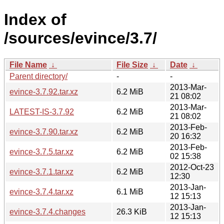
Index of
/sources/evince/3.7/
File Name
↓
File Size
↓
Date
↓
Parent directory/
-
-
2013-Mar-
evince-3.7.92.tar.xz
6.2 MiB
21 08:02
2013-Mar-
LATEST-IS-3.7.92
6.2 MiB
21 08:02
2013-Feb-
evince-3.7.90.tar.xz
6.2 MiB
20 16:32
2013-Feb-
evince-3.7.5.tar.xz
6.2 MiB
02 15:38
2012-Oct-23
evince-3.7.1.tar.xz
6.2 MiB
12:30
2013-Jan-
evince-3.7.4.tar.xz
6.1 MiB
12 15:13
2013-Jan-
evince-3.7.4.changes
26.3 KiB
12 15:13