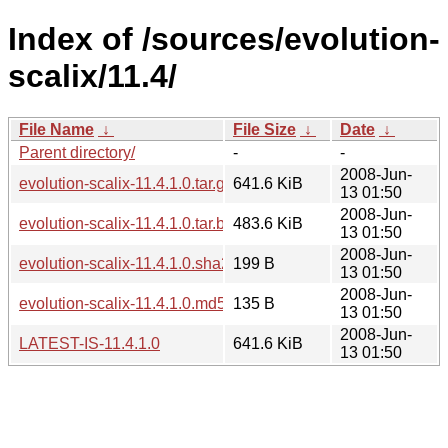
Index of /sources/evolution-
scalix/11.4/
File Name
↓
File Size
↓
Date
↓
Parent directory/
-
-
2008-Jun-
evolution-scalix-11.4.1.0.tar.gz
641.6 KiB
13 01:50
2008-Jun-
evolution-scalix-11.4.1.0.tar.bz2
483.6 KiB
13 01:50
2008-Jun-
evolution-scalix-11.4.1.0.sha256sum
199 B
13 01:50
2008-Jun-
evolution-scalix-11.4.1.0.md5sum
135 B
13 01:50
2008-Jun-
LATEST-IS-11.4.1.0
641.6 KiB
13 01:50