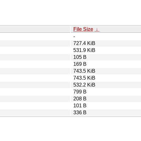
File Size
↓
-
727.4 KiB
531.9 KiB
105 B
169 B
743.5 KiB
743.5 KiB
532.2 KiB
799 B
208 B
101 B
336 B