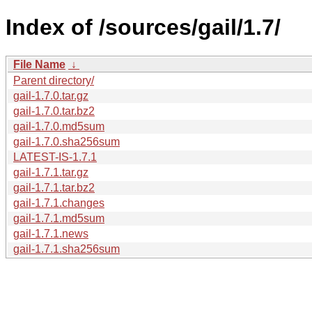
Index of /sources/gail/1.7/
File Name
↓
Parent directory/
gail-1.7.0.tar.gz
gail-1.7.0.tar.bz2
gail-1.7.0.md5sum
gail-1.7.0.sha256sum
LATEST-IS-1.7.1
gail-1.7.1.tar.gz
gail-1.7.1.tar.bz2
gail-1.7.1.changes
gail-1.7.1.md5sum
gail-1.7.1.news
gail-1.7.1.sha256sum