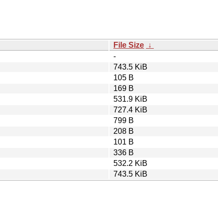
File Size
↓
-
743.5 KiB
105 B
169 B
531.9 KiB
727.4 KiB
799 B
208 B
101 B
336 B
532.2 KiB
743.5 KiB