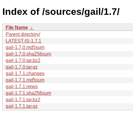
Index of /sources/gail/1.7/
File Name
↓
Parent directory/
LATEST-IS-1.7.1
gail-1.7.0.md5sum
gail-1.7.0.sha256sum
gail-1.7.0.tar.bz2
gail-1.7.0.tar.gz
gail-1.7.1.changes
gail-1.7.1.md5sum
gail-1.7.1.news
gail-1.7.1.sha256sum
gail-1.7.1.tar.bz2
gail-1.7.1.tar.gz