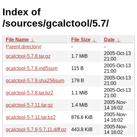
Index of
/sources/gcalctool/5.7/
File Name
↓
File Size
↓
Date
↓
Parent directory/
-
-
2005-Oct-13
gcalctool-5.7.8.tar.gz
1.7 MiB
21:00
2005-Oct-13
gcalctool-5.7.8.md5sum
115 B
21:00
2005-Oct-13
gcalctool-5.7.8.sha256sum
179 B
21:00
2005-Oct-13
gcalctool-5.7.8.tar.bz2
1.1 MiB
21:00
2005-Nov-
gcalctool-5.7.11.tar.gz
1.4 MiB
14 16:02
2005-Nov-
gcalctool-5.7.11.tar.bz2
876.6 KiB
14 16:02
2005-Nov-
gcalctool-5.7.8-5.7.11.diff.gz
443.8 KiB
14 16:02