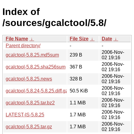
Index of
/sources/gcalctool/5.8/
File Name
↓
File Size
↓
Date
↓
Parent directory/
-
-
2006-Nov-
gcalctool-5.8.25.md5sum
239 B
02 19:16
2006-Nov-
gcalctool-5.8.25.sha256sum
367 B
02 19:16
2006-Nov-
gcalctool-5.8.25.news
328 B
02 19:16
2006-Nov-
gcalctool-5.8.24-5.8.25.diff.gz
50.5 KiB
02 19:16
2006-Nov-
gcalctool-5.8.25.tar.bz2
1.1 MiB
02 19:16
2006-Nov-
LATEST-IS-5.8.25
1.7 MiB
02 19:16
2006-Nov-
gcalctool-5.8.25.tar.gz
1.7 MiB
02 19:16