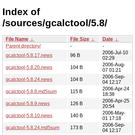
Index of
/sources/gcalctool/5.8/
File Name
↓
File Size
↓
Date
↓
Parent directory/
-
-
2006-Jul-10
gcalctool-5.8.17.news
96 B
02:29
2006-Aug-
gcalctool-5.8.20.news
104 B
07 01:21
2006-Sep-
gcalctool-5.8.24.news
104 B
04 12:17
2006-Apr-24
gcalctool-5.8.8.md5sum
115 B
18:38
2006-Apr-25
gcalctool-5.8.9.news
126 B
20:54
2006-May-
gcalctool-5.8.10.news
140 B
01 17:18
2006-Sep-
gcalctool-5.8.24.md5sum
173 B
04 12:17