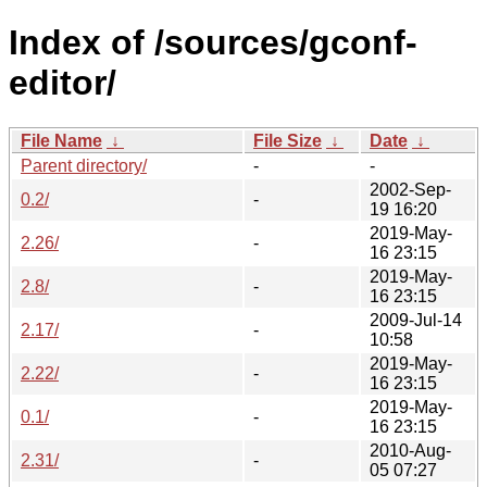
Index of /sources/gconf-
editor/
File Name
↓
File Size
↓
Date
↓
Parent directory/
-
-
2002-Sep-
0.2/
-
19 16:20
2019-May-
2.26/
-
16 23:15
2019-May-
2.8/
-
16 23:15
2009-Jul-14
2.17/
-
10:58
2019-May-
2.22/
-
16 23:15
2019-May-
0.1/
-
16 23:15
2010-Aug-
2.31/
-
05 07:27