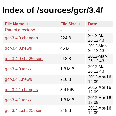
Index of /sources/gcr/3.4/
File Name
↓
File Size
↓
Date
↓
Parent directory/
-
-
2012-Mar-
gcr-3.4.0.changes
224 B
26 12:43
2012-Mar-
gcr-3.4.0.news
45 B
26 12:43
2012-Mar-
gcr-3.4.0.sha256sum
248 B
26 12:43
2012-Mar-
gcr-3.4.0.tar.xz
1.3 MiB
26 12:43
2012-Apr-16
gcr-3.4.1.news
210 B
12:09
2012-Apr-16
gcr-3.4.1.changes
3.4 KiB
12:09
2012-Apr-16
gcr-3.4.1.tar.xz
1.3 MiB
12:09
2012-Apr-16
gcr-3.4.1.sha256sum
248 B
12:09