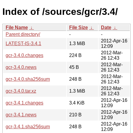
Index of /sources/gcr/3.4/
File Name
↓
File Size
↓
Date
↓
Parent directory/
-
-
2012-Apr-16
LATEST-IS-3.4.1
1.3 MiB
12:09
2012-Mar-
gcr-3.4.0.changes
224 B
26 12:43
2012-Mar-
gcr-3.4.0.news
45 B
26 12:43
2012-Mar-
gcr-3.4.0.sha256sum
248 B
26 12:43
2012-Mar-
gcr-3.4.0.tar.xz
1.3 MiB
26 12:43
2012-Apr-16
gcr-3.4.1.changes
3.4 KiB
12:09
2012-Apr-16
gcr-3.4.1.news
210 B
12:09
2012-Apr-16
gcr-3.4.1.sha256sum
248 B
12:09