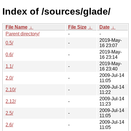
Index of /sources/glade/
File Name
↓
File Size
↓
Date
↓
Parent directory/
-
-
2019-May-
0.5/
-
16 23:07
2019-May-
0.6/
-
16 23:14
2019-May-
1.1/
-
16 23:40
2009-Jul-14
2.0/
-
11:05
2009-Jul-14
2.10/
-
11:22
2009-Jul-14
2.12/
-
11:23
2009-Jul-14
2.5/
-
11:05
2009-Jul-14
2.6/
-
11:05