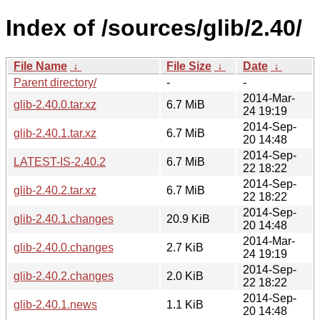
Index of /sources/glib/2.40/
File Name
↓
File Size
↓
Date
↓
Parent directory/
-
-
2014-Mar-
glib-2.40.0.tar.xz
6.7 MiB
24 19:19
2014-Sep-
glib-2.40.1.tar.xz
6.7 MiB
20 14:48
2014-Sep-
LATEST-IS-2.40.2
6.7 MiB
22 18:22
2014-Sep-
glib-2.40.2.tar.xz
6.7 MiB
22 18:22
2014-Sep-
glib-2.40.1.changes
20.9 KiB
20 14:48
2014-Mar-
glib-2.40.0.changes
2.7 KiB
24 19:19
2014-Sep-
glib-2.40.2.changes
2.0 KiB
22 18:22
2014-Sep-
glib-2.40.1.news
1.1 KiB
20 14:48