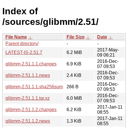
Index of
/sources/glibmm/2.51/
File Name
↓
File Size
↓
Date
↓
Parent directory/
-
-
2017-May-
LATEST-IS-2.51.7
6.2 MiB
09 06:21
2016-Dec-
glibmm-2.51.1.1.changes
6.9 KiB
07 09:53
2016-Dec-
glibmm-2.51.1.1.news
2.4 KiB
07 09:53
2016-Dec-
glibmm-2.51.1.1.sha256sum
266 B
07 09:53
2016-Dec-
glibmm-2.51.1.1.tar.xz
6.0 MiB
07 09:53
2017-Jan-11
glibmm-2.51.1.2.changes
6.2 KiB
08:55
2017-Jan-11
glibmm-2.51.1.2.news
1.3 KiB
08:55