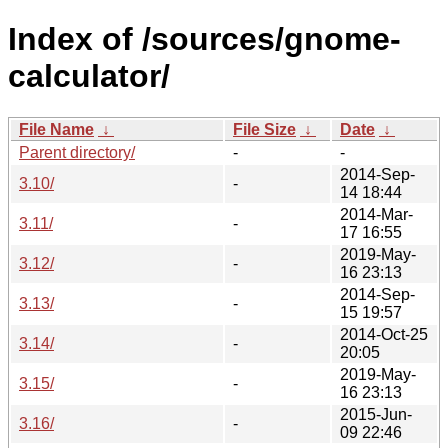
Index of /sources/gnome-
calculator/
File Name
↓
File Size
↓
Date
↓
Parent directory/
-
-
2014-Sep-
3.10/
-
14 18:44
2014-Mar-
3.11/
-
17 16:55
2019-May-
3.12/
-
16 23:13
2014-Sep-
3.13/
-
15 19:57
2014-Oct-25
3.14/
-
20:05
2019-May-
3.15/
-
16 23:13
2015-Jun-
3.16/
-
09 22:46