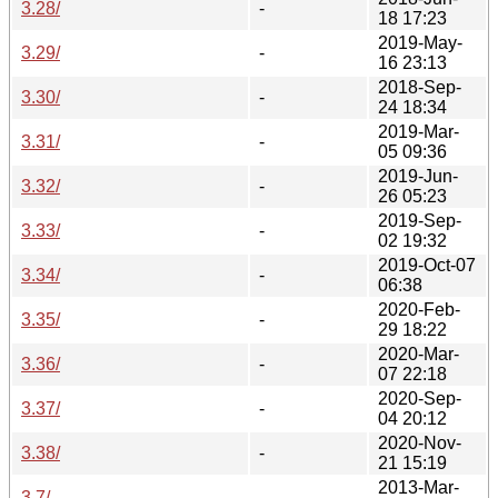
3.28/
-
18 17:23
2019-May-
3.29/
-
16 23:13
2018-Sep-
3.30/
-
24 18:34
2019-Mar-
3.31/
-
05 09:36
2019-Jun-
3.32/
-
26 05:23
2019-Sep-
3.33/
-
02 19:32
2019-Oct-07
3.34/
-
06:38
2020-Feb-
3.35/
-
29 18:22
2020-Mar-
3.36/
-
07 22:18
2020-Sep-
3.37/
-
04 20:12
2020-Nov-
3.38/
-
21 15:19
2013-Mar-
3.7/
-