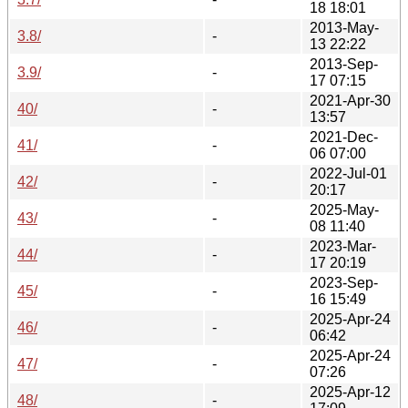
18 18:01
2013-May-
3.8/
-
13 22:22
2013-Sep-
3.9/
-
17 07:15
2021-Apr-30
40/
-
13:57
2021-Dec-
41/
-
06 07:00
2022-Jul-01
42/
-
20:17
2025-May-
43/
-
08 11:40
2023-Mar-
44/
-
17 20:19
2023-Sep-
45/
-
16 15:49
2025-Apr-24
46/
-
06:42
2025-Apr-24
47/
-
07:26
2025-Apr-12
48/
-