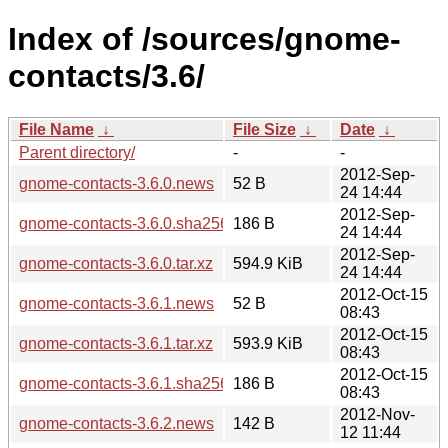
Index of /sources/gnome-
contacts/3.6/
File Name
↓
File Size
↓
Date
↓
Parent directory/
-
-
2012-Sep-
gnome-contacts-3.6.0.news
52 B
24 14:44
2012-Sep-
gnome-contacts-3.6.0.sha256sum
186 B
24 14:44
2012-Sep-
gnome-contacts-3.6.0.tar.xz
594.9 KiB
24 14:44
2012-Oct-15
gnome-contacts-3.6.1.news
52 B
08:43
2012-Oct-15
gnome-contacts-3.6.1.tar.xz
593.9 KiB
08:43
2012-Oct-15
gnome-contacts-3.6.1.sha256sum
186 B
08:43
2012-Nov-
gnome-contacts-3.6.2.news
142 B
12 11:44