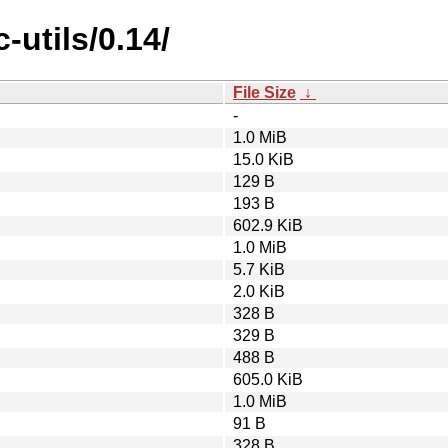
utils/0.14/
File Size
↓
-
1.0 MiB
15.0 KiB
129 B
193 B
602.9 KiB
1.0 MiB
5.7 KiB
2.0 KiB
328 B
329 B
488 B
605.0 KiB
1.0 MiB
91 B
328 B