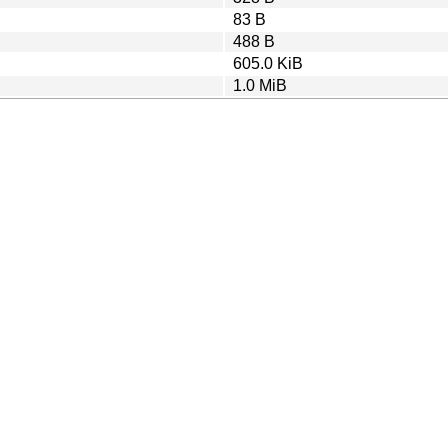
83 B
488 B
605.0 KiB
1.0 MiB