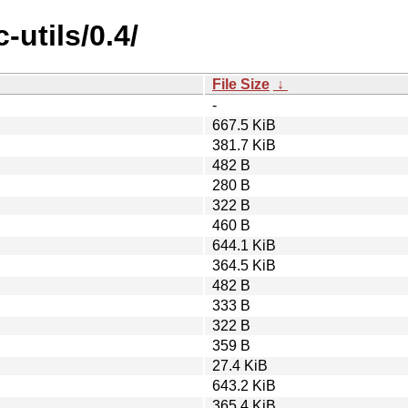
utils/0.4/
File Size
↓
-
667.5 KiB
381.7 KiB
482 B
280 B
322 B
460 B
644.1 KiB
364.5 KiB
482 B
333 B
322 B
359 B
27.4 KiB
643.2 KiB
365.4 KiB