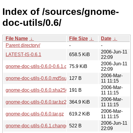
Index of /sources/gnome-
doc-utils/0.6/
File Name
↓
File Size
↓
Date
↓
Parent directory/
-
-
2006-Jun-11
LATEST-IS-0.6.1
658.5 KiB
22:09
2006-Jun-11
gnome-doc-utils-0.6.0-0.6.1.diff.gz
75.9 KiB
22:09
2006-Mar-
gnome-doc-utils-0.6.0.md5sum
127 B
11 11:15
2006-Mar-
gnome-doc-utils-0.6.0.sha256sum
191 B
11 11:15
2006-Mar-
gnome-doc-utils-0.6.0.tar.bz2
364.9 KiB
11 11:15
2006-Mar-
gnome-doc-utils-0.6.0.tar.gz
619.2 KiB
11 11:15
2006-Jun-11
gnome-doc-utils-0.6.1.changes
522 B
22:09