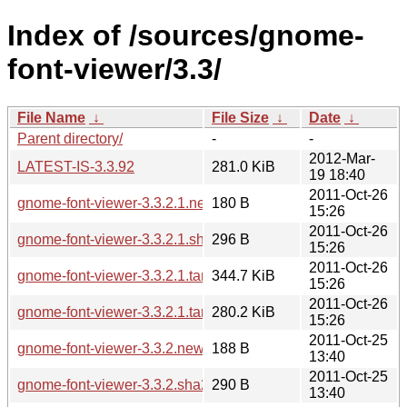
Index of /sources/gnome-
font-viewer/3.3/
File Name
↓
File Size
↓
Date
↓
Parent directory/
-
-
2012-Mar-
LATEST-IS-3.3.92
281.0 KiB
19 18:40
2011-Oct-26
gnome-font-viewer-3.3.2.1.news
180 B
15:26
2011-Oct-26
gnome-font-viewer-3.3.2.1.sha256sum
296 B
15:26
2011-Oct-26
gnome-font-viewer-3.3.2.1.tar.bz2
344.7 KiB
15:26
2011-Oct-26
gnome-font-viewer-3.3.2.1.tar.xz
280.2 KiB
15:26
2011-Oct-25
gnome-font-viewer-3.3.2.news
188 B
13:40
2011-Oct-25
gnome-font-viewer-3.3.2.sha256sum
290 B
13:40