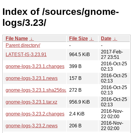
Index of /sources/gnome-
logs/3.23/
File Name
↓
File Size
↓
Date
↓
Parent directory/
-
-
2017-Feb-
LATEST-IS-3.23.91
964.5 KiB
27 23:51
2016-Oct-25
gnome-logs-3.23.1.changes
399 B
02:13
2016-Oct-25
gnome-logs-3.23.1.news
157 B
02:13
2016-Oct-25
gnome-logs-3.23.1.sha256sum
272 B
02:13
2016-Oct-25
gnome-logs-3.23.1.tar.xz
956.9 KiB
02:13
2016-Nov-
gnome-logs-3.23.2.changes
2.4 KiB
22 02:00
2016-Nov-
gnome-logs-3.23.2.news
206 B
22 02:00