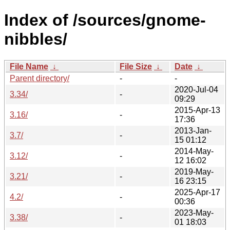
Index of /sources/gnome-
nibbles/
File Name
↓
File Size
↓
Date
↓
Parent directory/
-
-
2020-Jul-04
3.34/
-
09:29
2015-Apr-13
3.16/
-
17:36
2013-Jan-
3.7/
-
15 01:12
2014-May-
3.12/
-
12 16:02
2019-May-
3.21/
-
16 23:15
2025-Apr-17
4.2/
-
00:36
2023-May-
3.38/
-
01 18:03