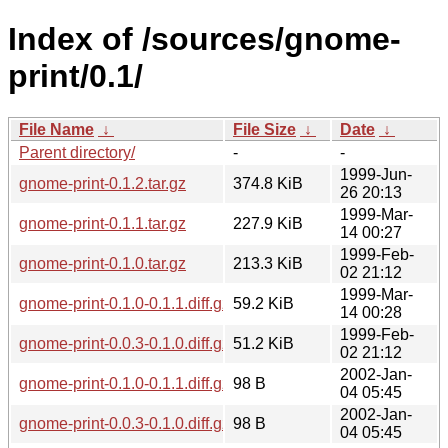
Index of /sources/gnome-
print/0.1/
File Name
↓
File Size
↓
Date
↓
Parent directory/
-
-
1999-Jun-
gnome-print-0.1.2.tar.gz
374.8 KiB
26 20:13
1999-Mar-
gnome-print-0.1.1.tar.gz
227.9 KiB
14 00:27
1999-Feb-
gnome-print-0.1.0.tar.gz
213.3 KiB
02 21:12
1999-Mar-
gnome-print-0.1.0-0.1.1.diff.gz
59.2 KiB
14 00:28
1999-Feb-
gnome-print-0.0.3-0.1.0.diff.gz
51.2 KiB
02 21:12
2002-Jan-
gnome-print-0.1.0-0.1.1.diff.gz.sha256sum
98 B
04 05:45
2002-Jan-
gnome-print-0.0.3-0.1.0.diff.gz.sha256sum
98 B
04 05:45