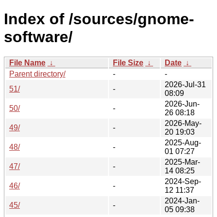
Index of /sources/gnome-
software/
File Name
↓
File Size
↓
Date
↓
Parent directory/
-
-
2026-Jul-31
51/
-
08:09
2026-Jun-
50/
-
26 08:18
2026-May-
49/
-
20 19:03
2025-Aug-
48/
-
01 07:27
2025-Mar-
47/
-
14 08:25
2024-Sep-
46/
-
12 11:37
2024-Jan-
45/
-
05 09:38