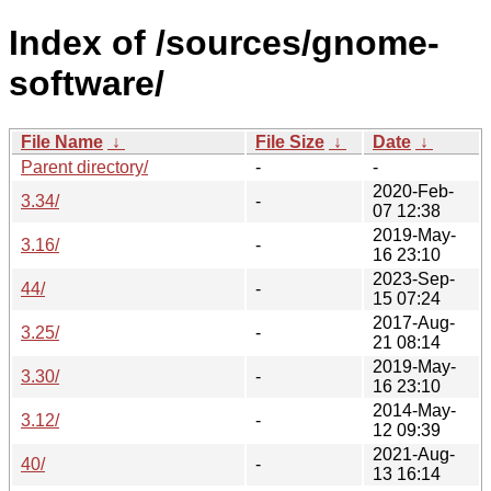
Index of /sources/gnome-
software/
File Name
↓
File Size
↓
Date
↓
Parent directory/
-
-
2020-Feb-
3.34/
-
07 12:38
2019-May-
3.16/
-
16 23:10
2023-Sep-
44/
-
15 07:24
2017-Aug-
3.25/
-
21 08:14
2019-May-
3.30/
-
16 23:10
2014-May-
3.12/
-
12 09:39
2021-Aug-
40/
-
13 16:14