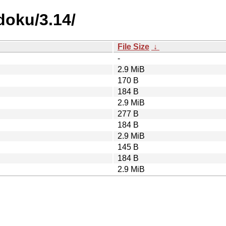
doku/3.14/
File Size
↓
-
2.9 MiB
170 B
184 B
2.9 MiB
277 B
184 B
2.9 MiB
145 B
184 B
2.9 MiB