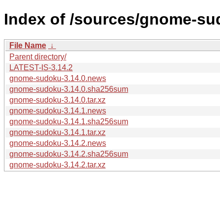
Index of /sources/gnome-su
File Name
↓
Parent directory/
LATEST-IS-3.14.2
gnome-sudoku-3.14.0.news
gnome-sudoku-3.14.0.sha256sum
gnome-sudoku-3.14.0.tar.xz
gnome-sudoku-3.14.1.news
gnome-sudoku-3.14.1.sha256sum
gnome-sudoku-3.14.1.tar.xz
gnome-sudoku-3.14.2.news
gnome-sudoku-3.14.2.sha256sum
gnome-sudoku-3.14.2.tar.xz