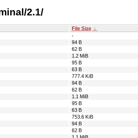
inal/2.1/
File Size
↓
-
94 B
62 B
1.2 MiB
95 B
63 B
777.4 KiB
94 B
62 B
1.1 MiB
95 B
63 B
753.6 KiB
94 B
62 B
1.1 MiB