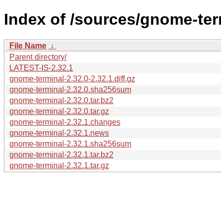
Index of /sources/gnome-ter
File Name
↓
Parent directory/
LATEST-IS-2.32.1
gnome-terminal-2.32.0-2.32.1.diff.gz
gnome-terminal-2.32.0.sha256sum
gnome-terminal-2.32.0.tar.bz2
gnome-terminal-2.32.0.tar.gz
gnome-terminal-2.32.1.changes
gnome-terminal-2.32.1.news
gnome-terminal-2.32.1.sha256sum
gnome-terminal-2.32.1.tar.bz2
gnome-terminal-2.32.1.tar.gz