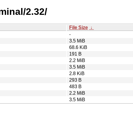
minal/2.32/
File Size
↓
-
3.5 MiB
68.6 KiB
191 B
2.2 MiB
3.5 MiB
2.8 KiB
293 B
483 B
2.2 MiB
3.5 MiB